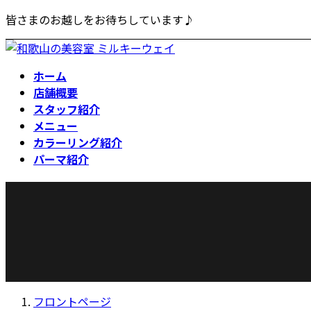
コ
ナ
皆さまのお越しをお待ちしています♪
ン
ビ
テ
ゲ
ン
ー
ホーム
ツ
シ
店舗概要
へ
ョ
スタッフ紹介
ス
ン
メニュー
キ
に
カラーリング紹介
ッ
移
パーマ紹介
プ
動
フロントページ